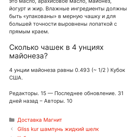
это масло, арахисовое масло, майонез,
йогурт и жир. Влажные ингредиенты должны
быть «упакованы» в мерную чашку и для
большей точности выровнены лопаткой с
прямым краем.
Сколько чашек в 4 унциях
майонеза?
4 унции майонеза равны 0.493 (~ 1/2 ) Кубок
США.
Редакторы. 15 — Последнее обновление. 31
дней назад – Авторы. 10
Рубрики
Доставка Магнит
Навигация
Gliss kur шампунь жидкий шелк
записи