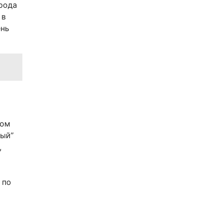
орода
 в
ень
том
ный”
,
 по