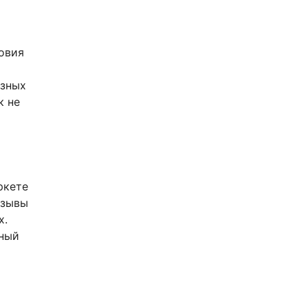
овия
езных
к не
ркете
тзывы
х.
вный