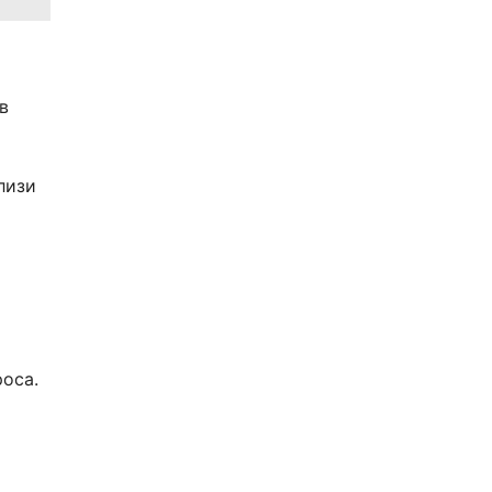
в
лизи
оса.