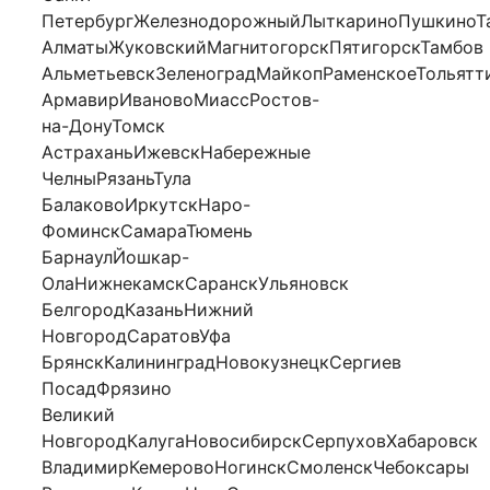
ПетербургЖелезнодорожныйЛыткариноПушкиноТа
АлматыЖуковскийМагнитогорскПятигорскТамбов
АльметьевскЗеленоградМайкопРаменскоеТольятт
АрмавирИвановоМиассРостов-
на-ДонуТомск
АстраханьИжевскНабережные
ЧелныРязаньТула
БалаковоИркутскНаро-
ФоминскСамараТюмень
БарнаулЙошкар-
ОлаНижнекамскСаранскУльяновск
БелгородКазаньНижний
НовгородСаратовУфа
БрянскКалининградНовокузнецкСергиев
ПосадФрязино
Великий
НовгородКалугаНовосибирскСерпуховХабаровск
ВладимирКемеровоНогинскСмоленскЧебоксары