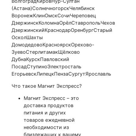
ВолгоградКировНур-Султан
(Астана)СолнечногорскЧелябинск
ВоронежКлинОмскСочиЧереповец
ДзержинскКоломнаОрёлСтавропольЧехов
ДзержинскийКраснодарОренбургСтарый
ОсколШахты
ДомодедовоКрасноярскОрехово-
ЗуевоСтерлитамакЩёлково
ДубнаКурскПавловский
ПосадСтупиноЭлектросталь
ЕгорьевскЛипецкПензаСургутЯрославль
Что такое Магнит Экспресс?
Магнит Экспресс – это
доставка продуктов
питания и других
товаров ежедневной
необходимости из
близлежащих к вашему