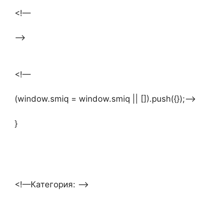
<!—
—>
<!—
(window.smiq = window.smiq || []).push({});—>
}
<!—Категория: —>