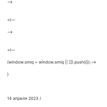
—>
<!—
—>
<!—
(window.smiq = window.smiq || []).push({});—>
}
14 апреля 2023
/