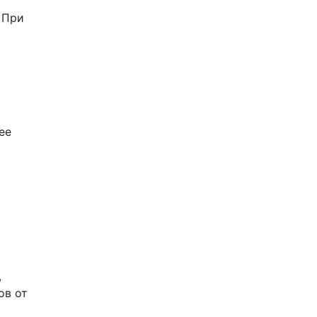
 При
ее
,
ов от