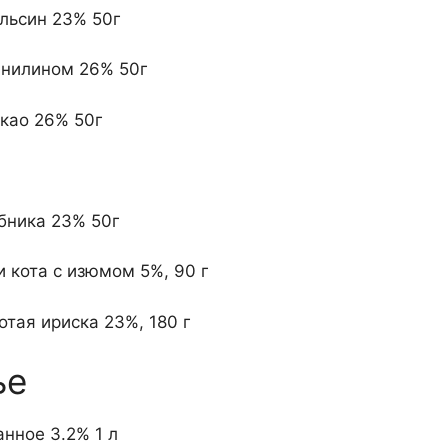
льсин 23% 50г
анилином 26% 50г
акао 26% 50г
бника 23% 50г
 кота с изюмом 5%, 90 г
тая ириска 23%, 180 г
ье
нное 3.2% 1 л