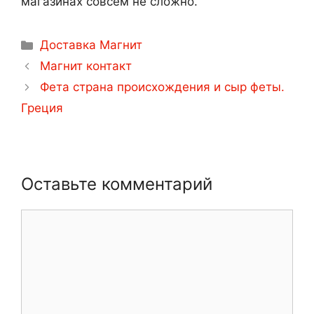
магазинах совсем не сложно.
Рубрики
Доставка Магнит
Навигация
Магнит контакт
записи
Фета страна происхождения и сыр феты.
Греция
Оставьте комментарий
Комментарий