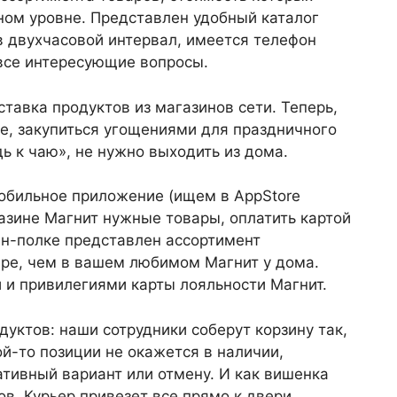
ном уровне. Представлен удобный каталог
в двухчасовой интервал, имеется телефон
 все интересующие вопросы.
тавка продуктов из магазинов сети. Теперь,
е, закупиться угощениями для праздничного
ь к чаю», не нужно выходить из дома.
обильное приложение (ищем в AppStore
газине Магнит нужные товары, оплатить картой
айн-полке представлен ассортимент
ире, чем в вашем любимом Магнит у дома.
 и привилегиями карты лояльности Магнит.
дуктов: наши сотрудники соберут корзину так,
ой-то позиции не окажется в наличии,
ативный вариант или отмену. И как вишенка
ов. Курьер привезет все прямо к двери