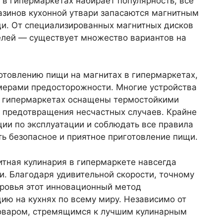
я в гипермаркетах набирает популярность, все
азинов кухонной утвари запасаются магнитным
и. От специализированных магнитных дисков
елей — существует множество вариантов на
отовлению пищи на магнитах в гипермаркетах,
мерами предосторожности. Многие устройства
в гипермаркетах оснащены термостойкими
 предотвращения несчастных случаев. Крайне
ии по эксплуатации и соблюдать все правила
ть безопасное и приятное приготовление пищи.
итная кулинария в гипермаркете навсегда
. Благодаря удивительной скорости, точному
оровья этот инновационный метод
ию на кухнях по всему миру. Независимо от
поваром, стремящимся к лучшим кулинарным